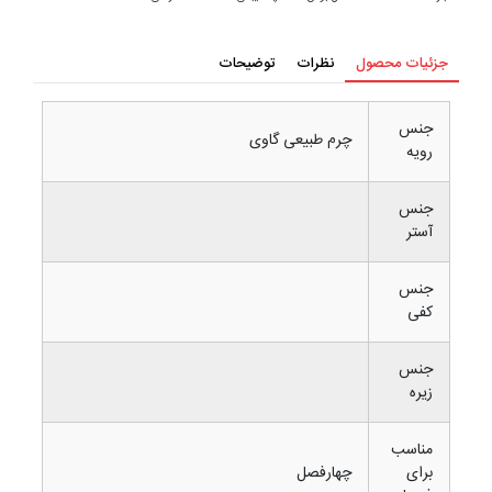
جزئیات محصول
نظرات
توضیحات
جنس
چرم طبیعی گاوی
رویه
جنس
آستر
جنس
کفی
جنس
زیره
مناسب
برای
چهارفصل