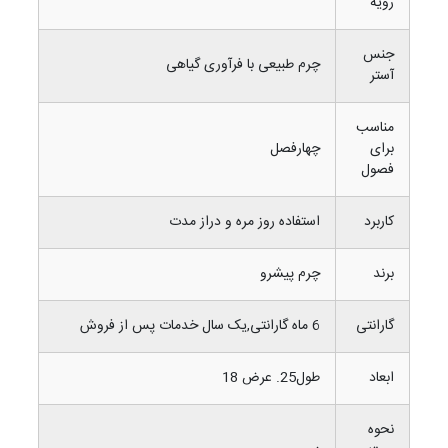
رویه
جنس
چرم طبیعی با فرآوری گیاهی
آستر
مناسب
برای
چهارفصل
فصول
کاربرد
استفاده روز مره و دراز مدت
برند
چرم پیشرو
گارانتی
6 ماه گارانتی,یک سال خدمات پس از فروش
ابعاد
طول25. عرض 18
نحوه