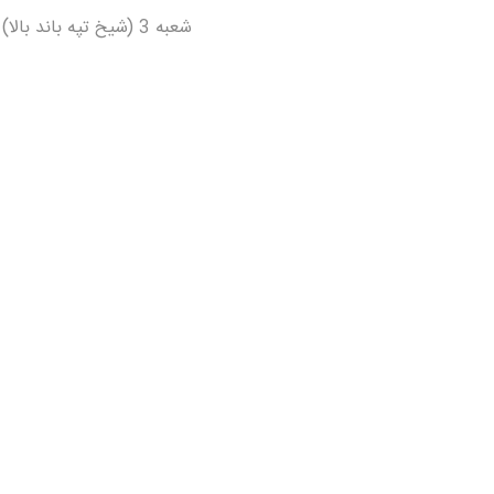
شعبه 3 (شیخ تپه باند بالا)