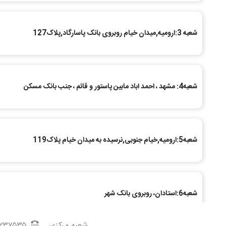
شعبه 3:ارومیه,میدان خیام روبروی بانک پاسارگاد,پلاک127
شعبه4: مشهد ، احمد اباد مابین پاستور و قائم ، جنب بانک مسکن
شعبه5:ارومیه,خیام جنوبی,نرسیده به میدان خیام پلاک119
شعبه6:استادان، روبروی بانک شهر
شعبه مرکزی
۳۷۵۳۵ -۰۴۴