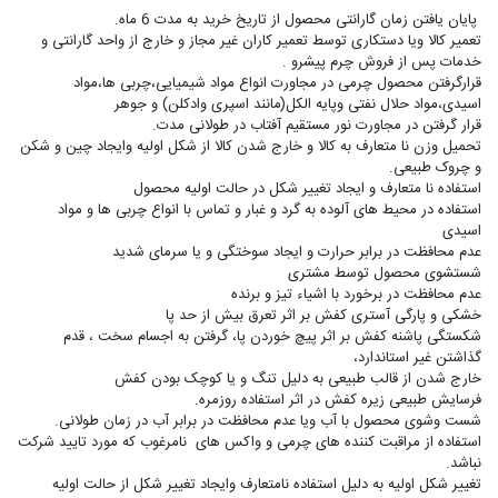
پایان یافتن زمان گارانتی محصول از تاریخ خرید به مدت 6 ماه.
تعمیر کالا ویا دستکاری توسط تعمیر کاران غیر مجاز و خارج از واحد گارانتی و
خدمات پس از فروش چرم پیشرو .
قرارگرفتن محصول چرمی در مجاورت انواع مواد شیمیایی،چربی ها،مواد
اسیدی،مواد حلال نفتی وپایه الکل(مانند اسپری وادکلن) و جوهر
قرار گرفتن در مجاورت نور مستقیم آفتاب در طولانی مدت.
تحمیل وزن نا متعارف به کالا و خارج شدن کالا از شکل اولیه وایجاد چین و شکن
و چروک طبیعی.
استفاده نا متعارف و ایجاد تغییر شکل در حالت اولیه محصول
استفاده در محیط های آلوده به گرد و غبار و تماس با انواع چربی ها و مواد
اسیدی
عدم محافظت در برابر حرارت و ایجاد سوختگی و یا سرمای شدید
شستشوی محصول توسط مشتری
عدم محافظت در برخورد با اشیاء تیز و برنده
خشکی و پارگی آستری کفش بر اثر تعرق بیش از حد پا
شکستگی پاشنه کفش بر اثر پیچ خوردن پا، گرفتن به اجسام سخت ، قدم
گذاشتن غیر استاندارد،
خارج شدن از قالب طبیعی به دلیل تنگ و یا کوچک بودن کفش
فرسایش طبیعی زیره کفش در اثر استفاده روزمره.
شست وشوی محصول با آب ویا عدم محافظت در برابر آب در زمان طولانی.
استفاده از مراقبت کننده های چرمی و واکس های نامرغوب که مورد تایید شرکت
نباشد.
تغییر شکل اولیه به دلیل استفاده نامتعارف وایجاد تغییر شکل از حالت اولیه