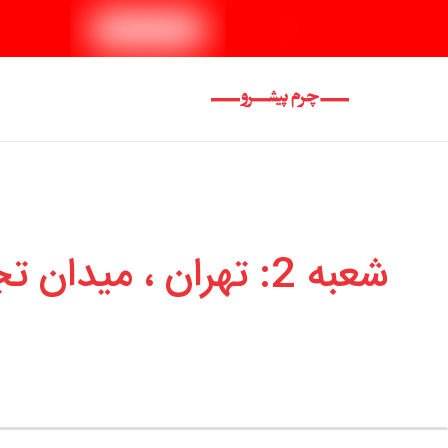
شعبه 2: تهران ، میدان تجریش ، کوچه زعیم(ورودی قائم) پلاک 17