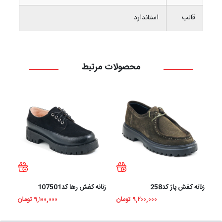
قالب
استاندارد
محصولات مرتبط
زنانه کفش پاژ کد258
زنانه کفش رها کد107501
زنان
۹,۲۰۰,۰۰۰ تومان
۹,۱۰۰,۰۰۰ تومان