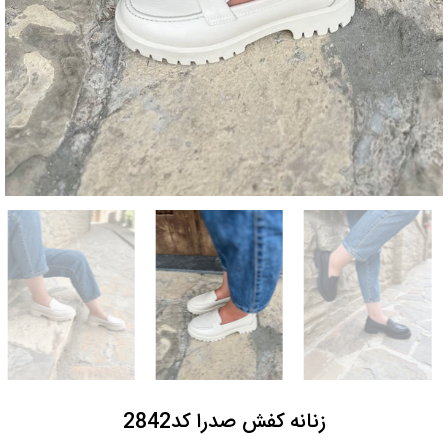
زنانه کفش صدرا کد2842