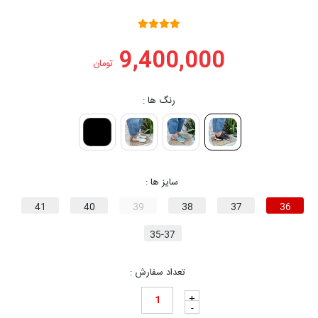
9,400,000
تومان
رنگ ها :
سایز ها :
41
40
39
38
37
36
35-37
تعداد سفارش :
+
-