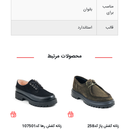
مناسب
بانوان
برای
قالب
استاندارد
محصولات مرتبط
زنانه کفش پاژ کد258
زنانه کفش رها کد107501
زنان