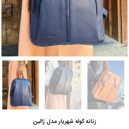
زنانه کوله شهریار مدل ژالین