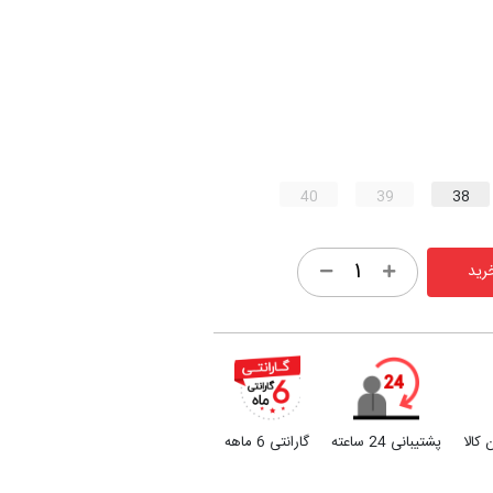
40
39
38
رید
کالا
پشتیبانی 24 ساعته
گارانتی 6 ماهه