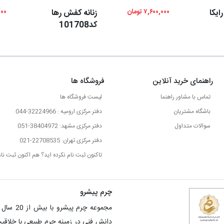
ایکا
۷,۶۰۰,۰۰۰ تومان
زنانه کفش رها
,۰۰۰
کد101708
راهنمای خرید آنلاین
فروشگاه ها
تماس با مشاور راهنما
لیست فروشگاه ها
باشگاه مشتریان
دفتر مرکزی ارومیه : 32224966-044
سوالات متداول
دفتر مرکزی مشهد: 38404972-051
دفتر مرکزی تهران: 22708535-021
تاکنون ثبت نام نکرده اید؟ هم اکنون ثبت نام
چرم پیشرو
مجموعه 
دانش فنی در زمینه چرم طبیعی با خلاق