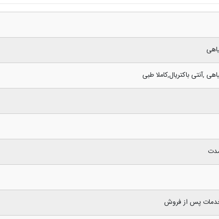
یاهی
هی ,آنتی باکتریال,کاملا طبی
مدت