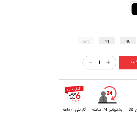
38/5
41
40
رید
کالا
پشتیبانی 24 ساعته
گارانتی 6 ماهه